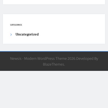
CATEGORIES
Uncategorized
Newsis - Modern WordPress Theme 2026.Developed By
BlazeThemes
.