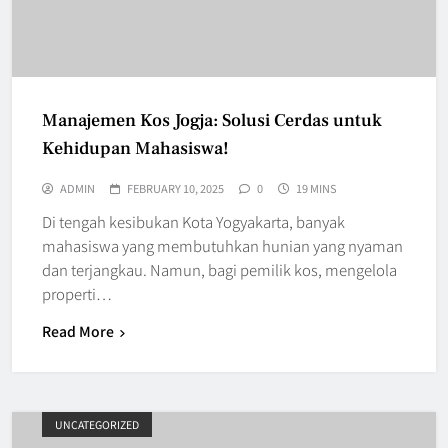
Manajemen Kos Jogja: Solusi Cerdas untuk
Kehidupan Mahasiswa!
ADMIN
FEBRUARY 10, 2025
0
19 MINS
Di tengah kesibukan Kota Yogyakarta, banyak
mahasiswa yang membutuhkan hunian yang nyaman
dan terjangkau. Namun, bagi pemilik kos, mengelola
properti…
Read More
UNCATEGORIZED