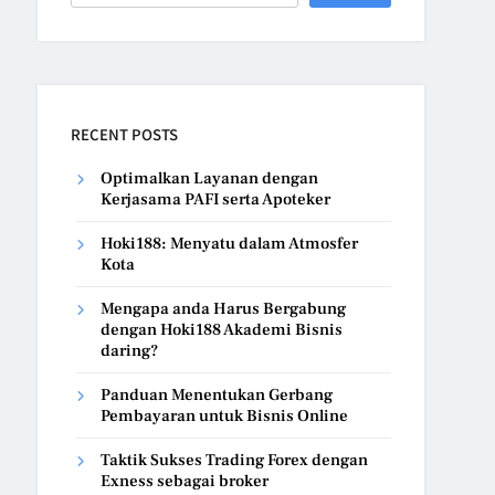
RECENT POSTS
Optimalkan Layanan dengan
Kerjasama PAFI serta Apoteker
Hoki188: Menyatu dalam Atmosfer
Kota
Mengapa anda Harus Bergabung
dengan Hoki188 Akademi Bisnis
daring?
Panduan Menentukan Gerbang
Pembayaran untuk Bisnis Online
Taktik Sukses Trading Forex dengan
Exness sebagai broker