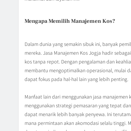
Mengapa Memilih Manajemen Kos?
Dalam dunia yang semakin sibuk ini, banyak pemi
mereka. Jasa Manajemen Kos Jogja hadir sebagai
kos tanpa repot. Dengan pengalaman dan keahlian
membantu mengoptimalkan operasional, mulai da
dapat fokus pada hal-hal lain yang lebih penting.
Manfaat lain dari menggunakan jasa manajemen 
menggunakan strategi pemasaran yang tepat da
dapat menarik lebih banyak penyewa. Ini terutama 
mana permintaan akan akomodasi selalu tinggi. 