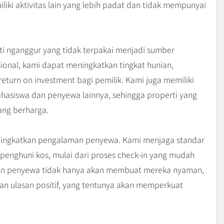
iki aktivitas lain yang lebih padat dan tidak mempunyai
i nganggur yang tidak terpakai menjadi sumber
ional, kami dapat meningkatkan tingkat hunian,
turn on investment bagi pemilik. Kami juga memiliki
ahasiswa dan penyewa lainnya, sehingga properti yang
ang berharga.
eningkatkan pengalaman penyewa. Kami menjaga standar
penghuni kos, mulai dari proses check-in yang mudah
san penyewa tidak hanya akan membuat mereka nyaman,
n ulasan positif, yang tentunya akan memperkuat