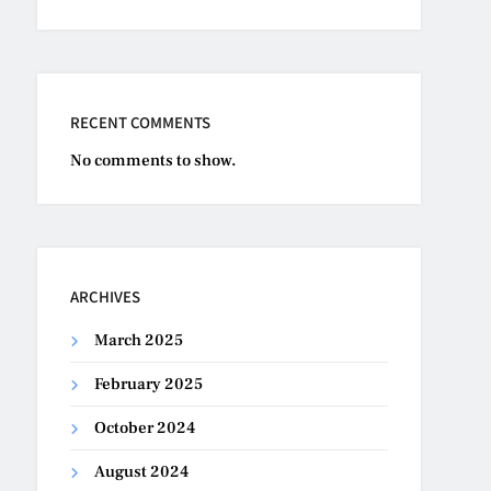
RECENT COMMENTS
No comments to show.
ARCHIVES
March 2025
February 2025
October 2024
August 2024