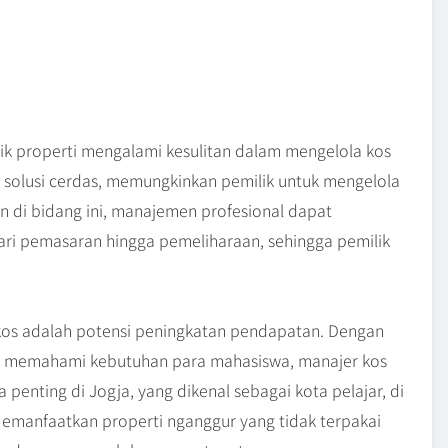
lik properti mengalami kesulitan dalam mengelola kos
 solusi cerdas, memungkinkan pemilik untuk mengelola
 di bidang ini, manajemen profesional dapat
ri pemasaran hingga pemeliharaan, sehingga pemilik
kos adalah potensi peningkatan pendapatan. Dengan
n memahami kebutuhan para mahasiswa, manajer kos
penting di Jogja, yang dikenal sebagai kota pelajar, di
Memanfaatkan properti nganggur yang tidak terpakai