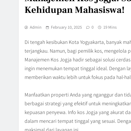
Kehidupan Mahasiswa!
Admin
February 10, 2025
0
19 Mins
Di tengah kesibukan Kota Yogyakarta, banyak m
terjangkau. Namun, bagi pemilik kos, mengelola pr
Manajemen Kos Jogja hadir sebagai solusi cerda
ingin menemukan tempat tinggal ideal. Dengan l
memberikan waktu lebih untuk fokus pada hal-hal 
Manfaatkan properti Anda yang nganggur dan tid
berbagai strategi yang efektif untuk meningkatk
kepuasan penyewa. Info kos Jogja yang akurat d
dalam mencari tempat tinggal yang sesuai. Deng
maksimal dari layanan ini.