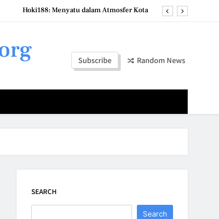
Hoki188: Menyatu dalam Atmosfer Kota
abung dengan Hoki188 Akademi Bisnis daring?
org
kan Gerbang Pembayaran untuk Bisnis Online
Subscribe
Random News
ayanan dengan Kerjasama PAFI serta Apoteker
Hoki188: Menyatu dalam Atmosfer Kota
abung dengan Hoki188 Akademi Bisnis daring?
kan Gerbang Pembayaran untuk Bisnis Online
SEARCH
Search