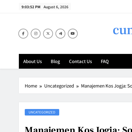
Skip
9:03:53 PM
August 6, 2026
to
content
cu
About Us
Blog
Contact Us
FAQ
Home
Uncategorized
Manajemen Kos Jogja: So
UNCATEGORIZED
Manajemen Kos Jogja: So