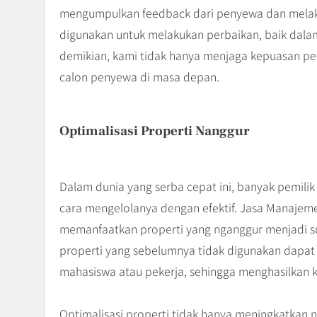
mengumpulkan feedback dari penyewa dan melakuk
digunakan untuk melakukan perbaikan, baik dalam
demikian, kami tidak hanya menjaga kepuasan pen
calon penyewa di masa depan.
Optimalisasi Properti Nanggur
Dalam dunia yang serba cepat ini, banyak pemilik
cara mengelolanya dengan efektif. Jasa Manajem
memanfaatkan properti yang nganggur menjadi s
properti yang sebelumnya tidak digunakan dapat
mahasiswa atau pekerja, sehingga menghasilkan ke
Optimalisasi properti tidak hanya meningkatkan ni